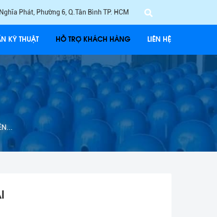
 Nghĩa Phát, Phường 6, Q.Tân Bình TP. HCM
ẤN KỸ THUẬT
HỖ TRỢ KHÁCH HÀNG
LIÊN HỆ
N...
I