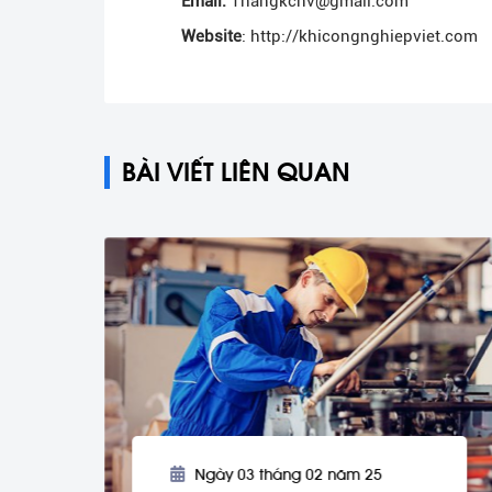
Email:
Thangkcnv@gmail.com
Website
:
http://khicongnghiep
viet.com
BÀI VIẾT LIÊN QUAN
Ngày 03 tháng 02 năm 25