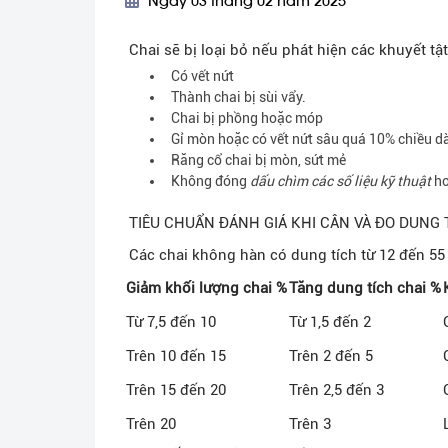
Ngày 03 tháng 02 năm 2025
Chai sẽ bị loại bỏ nếu phát hiện các khuyết tật
Có vết nứt
Thành chai bị sùi vẩy.
Chai bị phồng hoặc móp
Gỉ mòn hoặc có vết nứt sâu quá 10% chiều d
Răng cổ chai bị mòn, sứt mẻ
Không đóng
dấu chìm các số liệu kỹ thuật
ho
TIÊU CHUẨN ĐÁNH GIÁ KHI CÂN VÀ ĐO DUNG 
Các chai không hàn có dung tích từ 12 đến 55 
Giảm khối lượng chai %
Tăng dung tích chai %
Từ 7,5 đến 10
Từ 1,5 đến 2
Trên 10 đến 15
Trên 2 đến 5
Trên 15 đến 20
Trên 2,5 đến 3
Trên 20
Trên 3