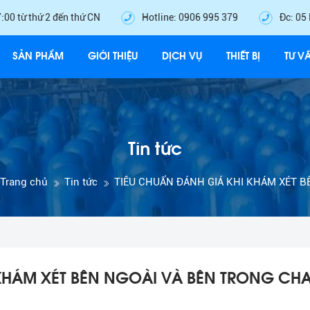
7:00 từ thứ 2 đến thứ CN
Hotline: 0906 995 379
Đc: 05
SẢN PHẨM
GIỚI THIỆU
DỊCH VỤ
THIẾT BỊ
TƯ V
Tin tức
Trang chủ
Tin tức
TIÊU CHUẨN ĐÁNH GIÁ KHI KHÁM XÉT BÊ
KHÁM XÉT BÊN NGOÀI VÀ BÊN TRONG CHA