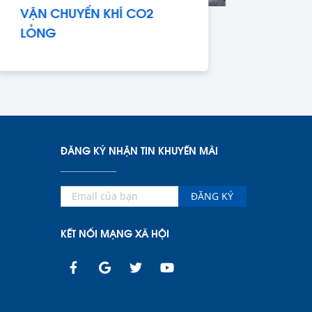
VẬN CHUYỂN KHÍ CO2
Yêu
LỎNG
sử 
ĐĂNG KÝ NHẬN TIN KHUYẾN MÃI
ĐĂNG KÝ
KẾT NỐI MẠNG XÃ HỘI