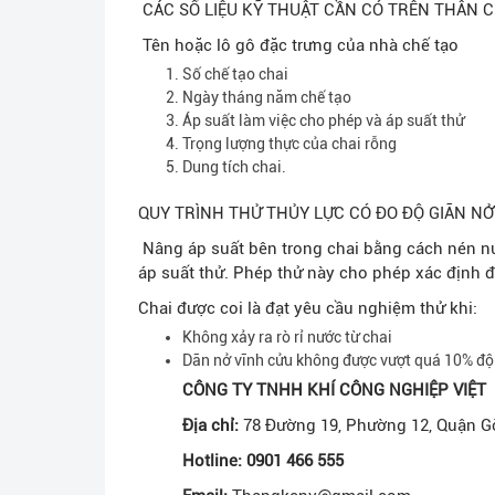
CÁC SỐ LIỆU KỸ THUẬT CẦN CÓ TRÊN THÂN C
Tên hoặc lô gô đặc trưng của nhà chế tạo
Số chế tạo chai
Ngày tháng năm chế tạo
Áp suất làm việc cho phép và áp suất thử
Trọng lượng thực của chai rỗng
Dung tích chai.
QUY TRÌNH THỬ THỦY LỰC CÓ ĐO ĐỘ GIÃN NỞ
Nâng áp suất bên trong chai bằng cách nén nướ
áp suất thử. Phép thử này cho phép xác định độ
Chai được coi là đạt yêu cầu nghiệm thử khi:
Không xảy ra rò rỉ nước từ chai
Dãn nở vĩnh cửu không được vượt quá 10% độ 
CÔNG TY TNHH KHÍ CÔNG NGHIỆP VIỆT
Địa chỉ:
78 Đường 19, Phường 12, Quận G
Hotline: 0901 466 555