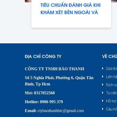
TIÊU CHUẨN ĐÁNH GIÁ KHI
KHÁM XÉT BÊN NGOÀI VÀ
BÊN TRONG CHAI
ĐỊA CHỈ CÔNG TY
VỀ CH
CÔNG TY TNHH BẢO THANH
Giới th
Liên h
Số 5 Nghĩa Phát, Phường 6, Quận Tân
Bình, Tp Hcm
Dịch v
Mst:
0317052568
Tư vấn
Hỗ trợ
Hotline: 0906 995 379
Câu hỏ
Email:
ctybaothanhbtc@gmail.com