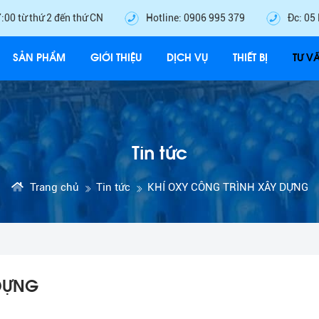
7:00 từ thứ 2 đến thứ CN
Hotline: 0906 995 379
Đc: 05
SẢN PHẨM
GIỚI THIỆU
DỊCH VỤ
THIẾT BỊ
TƯ V
Tin tức
Trang chủ
Tin tức
KHÍ OXY CÔNG TRÌNH XÂY DỰNG
 DỰNG