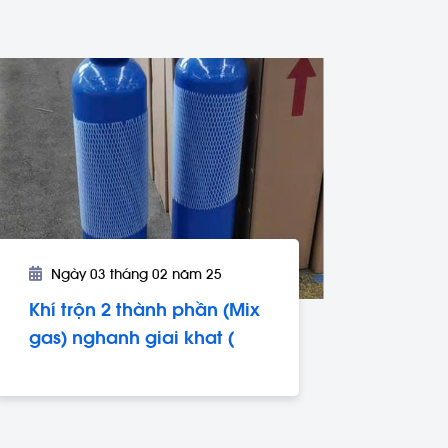
Ngày 03 tháng 02 năm 25
Khí trộn 2 thành phần (Mix
gas) nghanh giai khat (
Bia - cafe).