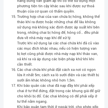
năng dùng van giảm áp thì có thể sử dụng một
phương tiện tin cậy khác sau khi được sự thoả
thuận của cơ quan có thẩm quyền.
Trường hợp chai của van chứa bị hỏng, không thể
tháo khí ra được hoặc những chai để lâu không
sử dụng mà không xác định được áp suất khí bên
trong, những chai bị hỏng đế, hỏng cổ… đều phải
đưa về nhà máy nạp khí để xử lý.
Trước khi sử dụng lại các chai chứa khí đã cũ vào
các mục đích khác nhau, nếu có hiện tượng van
bị kẹt cũng phải được nhà máy nạp khí tháo van,
xả khí ra và áp dụng các biện pháp khử khí khi
cần thiết.
Các chai chứa khí phải đặt cách xa nơi có ngọn
lửa ít nhất 5m; cách xa lò sưởi điện và các thiết bị
sưởi ấm khác không nhỏ hơn 1,5m.
Khi bảo quản các chai đã nạp đầy khí phải xếp
chai ở tư thế đứng, đặt trong các khung giá để giữ
cho khỏi bị đổ. Các chai không có đế phải xếp ở
tư thế nằm ngang.
Khi bảo quản tạm thời ở ngoài trời, cho phép xếp