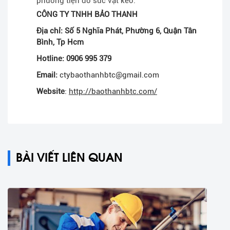
phương tiện do súc vật kéo.
CÔNG TY TNHH BẢO THANH
Địa chỉ: Số 5 Nghĩa Phát, Phường 6, Quận Tân
Bình, Tp Hcm
Hotline: 0906 995 379
Email:
ctybaothanhbtc@gmail.com
Website
:
http://baothanhbtc.com/
BÀI VIẾT LIÊN QUAN