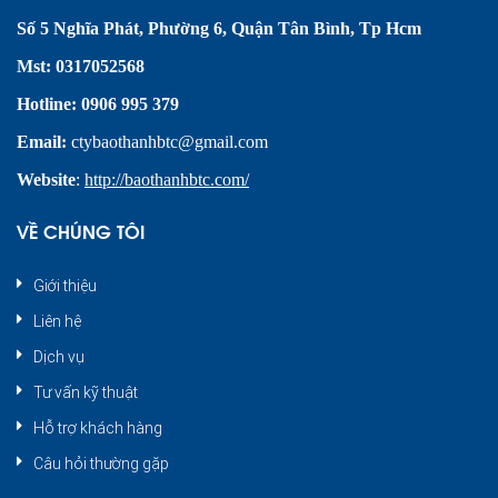
Số 5 Nghĩa Phát, Phường 6, Quận Tân Bình, Tp Hcm
Mst:
0317052568
Hotline: 0906 995 379
Email:
ctybaothanhbtc@gmail.com
Website
:
http://baothanhbtc.com/
VỀ CHÚNG TÔI
Giới thiệu
Liên hệ
Dịch vụ
Tư vấn kỹ thuật
Hỗ trợ khách hàng
Câu hỏi thường gặp