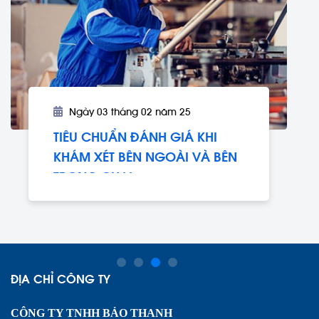
Ngày 03 tháng 02 năm 25
TIÊU CHUẨN ĐÁNH GIÁ KHI
KHÁM XÉT BÊN NGOÀI VÀ BÊN
TRONG CHAI
1
2
3
4
ĐỊA CHỈ CÔNG TY
CÔNG TY TNHH BẢO THANH