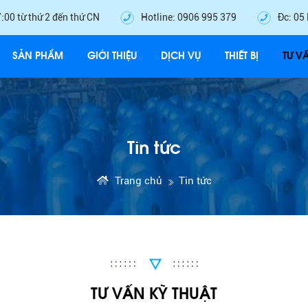
7:00 từ thứ 2 đến thứ CN
Hotline: 0906 995 379
Đc: 05
SẢN PHẨM
GIỚI THIỆU
DỊCH VỤ
THIẾT BỊ
TƯ V
Tin tức
Trang chủ
Tin tức
TƯ VẤN KỸ THUẬT