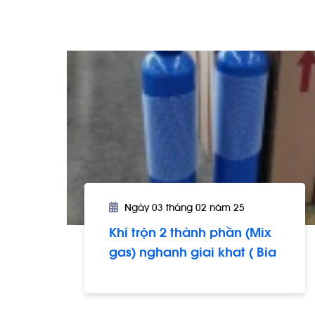
Ngày 03 tháng 02 năm 25
Khí trộn 2 thành phần (Mix
gas) nghanh giai khat ( Bia
- cafe).