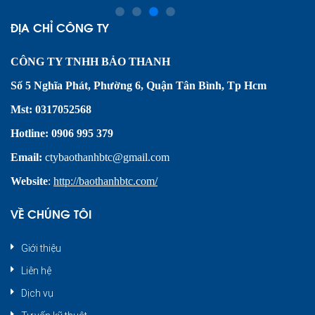
1
2
3
4
ĐỊA CHỈ CÔNG TY
CÔNG TY TNHH BẢO THANH
Số 5 Nghĩa Phát, Phường 6, Quận Tân Bình, Tp Hcm
Mst:
0317052568
Hotline: 0906 995 379
Email:
ctybaothanhbtc@gmail.com
Website
:
http://baothanhbtc.com/
VỀ CHÚNG TÔI
Giới thiệu
Liên hệ
Dịch vụ