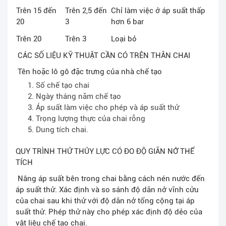
Trên 15 đến
Trên 2,5 đến
Chỉ làm việc ở áp suất thấp
20
3
hơn 6 bar
Trên 20
Trên 3
Loại bỏ
CÁC SỐ LIỆU KỸ THUẬT CẦN CÓ TRÊN THÂN CHAI
Tên hoặc lô gô đặc trưng của nhà chế tạo
Số chế tạo chai
Ngày tháng năm chế tạo
Áp suất làm việc cho phép và áp suất thử
Trọng lượng thực của chai rỗng
Dung tích chai.
QUY TRÌNH THỬ THỦY LỰC CÓ ĐO ĐỘ GIÃN NỞ THỂ
TÍCH
Nâng áp suất bên trong chai bằng cách nén nước đến
áp suất thử. Xác định và so sánh độ dãn nở vĩnh cửu
của chai sau khi thử với độ dãn nở tổng cộng tại áp
suất thử. Phép thử này cho phép xác định độ dẻo của
vật liệu chế tạo chai.