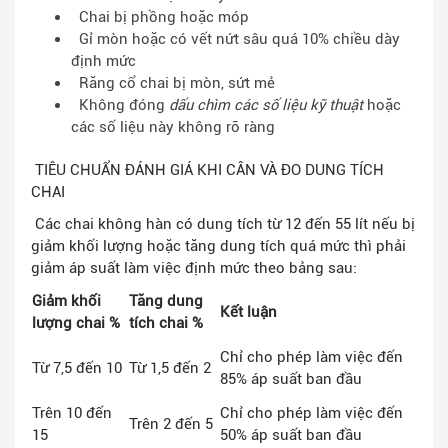
Chai bị phồng hoặc móp
Gỉ mòn hoặc có vết nứt sâu quá 10% chiều dày
định mức
Răng cổ chai bị mòn, sứt mẻ
Không đóng
dấu chìm các số liệu kỹ thuật
hoặc
các số liệu này không rõ ràng
TIÊU CHUẨN ĐÁNH GIÁ KHI CÂN VÀ ĐO DUNG TÍCH
CHAI
Các chai không hàn có dung tích từ 12 đến 55 lít nếu bị
giảm khối lượng hoặc tăng dung tích quá mức thì phải
giảm áp suất làm việc định mức theo bảng sau:
Giảm khối
Tăng dung
Kết luận
lượng chai %
tích chai %
Chỉ cho phép làm việc đến
Từ 7,5 đến 10
Từ 1,5 đến 2
85% áp suất ban đầu
Trên 10 đến
Chỉ cho phép làm việc đến
Trên 2 đến 5
15
50% áp suất ban đầu